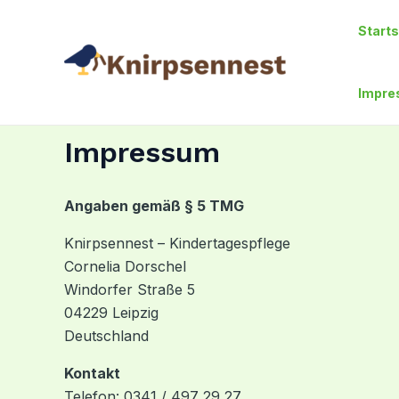
Zum
Starts
Inhalt
springen
Impr
Impressum
Angaben gemäß § 5 TMG
Knirpsennest – Kindertagespflege
Cornelia Dorschel
Windorfer Straße 5
04229 Leipzig
Deutschland
Kontakt
Telefon: 0341 / 497 29 27